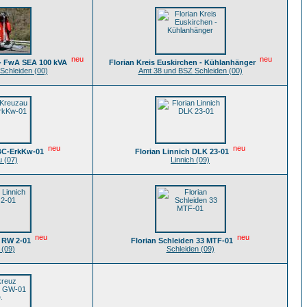
neu
neu
 - FwA SEA 100 kVA
Florian Kreis Euskirchen - Kühlanhänger
Schleiden (00)
Amt 38 und BSZ Schleiden (00)
neu
neu
BC-ErkKw-01
Florian Linnich DLK 23-01
 (07)
Linnich (09)
neu
neu
h RW 2-01
Florian Schleiden 33 MTF-01
 (09)
Schleiden (09)