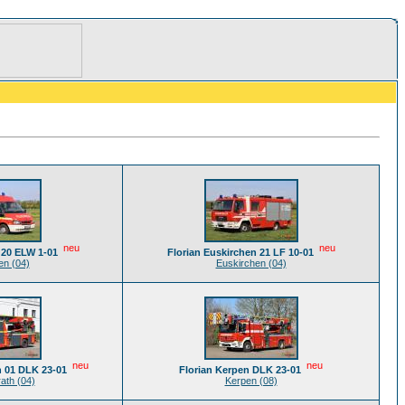
neu
neu
 20 ELW 1-01
Florian Euskirchen 21 LF 10-01
en (04)
Euskirchen (04)
neu
neu
h 01 DLK 23-01
Florian Kerpen DLK 23-01
ath (04)
Kerpen (08)